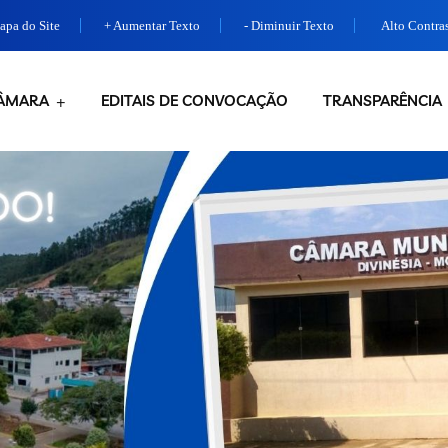
pa do Site
+ Aumentar Texto
- Diminuir Texto
Alto Contra
ÂMARA
EDITAIS DE CONVOCAÇÃO
TRANSPARÊNCIA