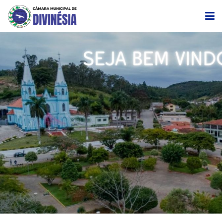
CÂMARA
EDITAIS DE CONVOCAÇÃO
TRANSPARÊNCIA
LEGISLAÇÃO
LICITAÇÃO