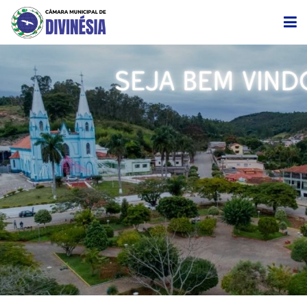
CÂMARA
EDITAIS DE CONVOCAÇÃO
TRANSPARÊNCIA
LEGISLAÇÃO
LICITAÇÃO