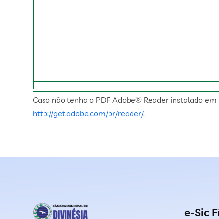
Caso não tenha o PDF Adobe® Reader instalado em 
http://get.adobe.com/br/reader/
.
e-Sic F