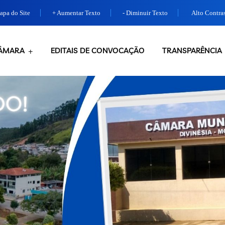
pa do Site
+ Aumentar Texto
- Diminuir Texto
Alto Contra
ÂMARA
EDITAIS DE CONVOCAÇÃO
TRANSPARÊNCIA