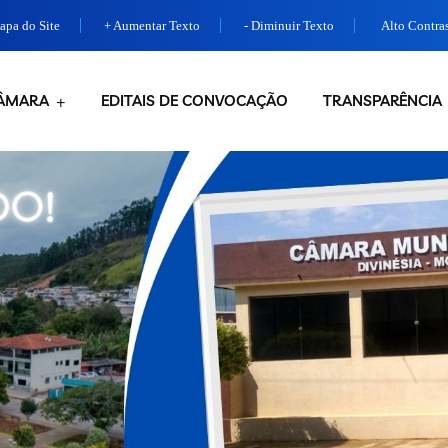
pa do Site
+ Aumentar Texto
- Diminuir Texto
Alto Contra
ÂMARA
EDITAIS DE CONVOCAÇÃO
TRANSPARÊNCIA